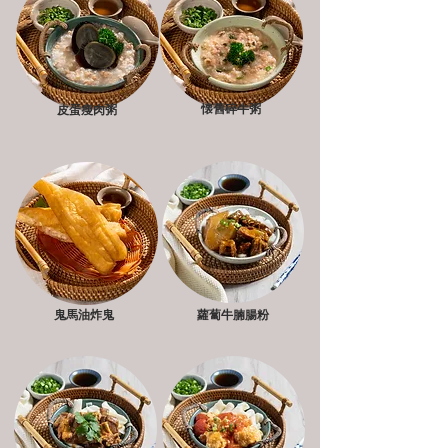
懐舊碎牛粥
皮蛋瘦肉粥
鬼馬油炸鬼
蘿蔔牛腩腸粉