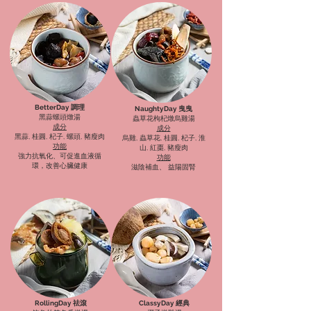
BetterDay 調理
NaughtyDay 曳曳
黑蒜螺頭燉湯
蟲草花枸杞燉烏雞湯
成分
成分
黑蒜, 桂圓, 杞子, 螺頭, 豬瘦肉
烏雞, 蟲草花, 桂圓, 杞子, 淮
功能
山, 紅棗, 豬瘦肉
強力抗氧化、可促進血液循
功能
環，改善心臟健康
滋陰補血、 益陽固腎
RollingDay 祛滾
ClassyDay 經典