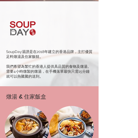
SoupDay湯譜是在2018年建立的香港品牌，主打優質
足料燉湯及住家飯餸。
我們希望為繁忙的香港人提供具品質的食物及燉湯。
需要4小時燉製的燉湯，在手機落單最快只需15分鐘
就可以熱騰騰的送到。
燉湯 & 住家飯盒