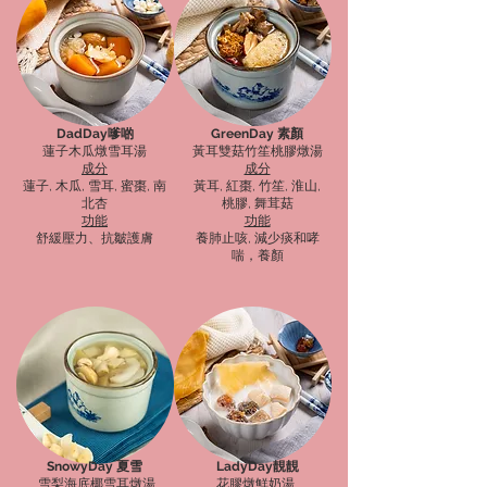
DadDay嗲啲
GreenDay 素顏
蓮子木瓜燉雪耳湯
黃耳雙菇竹笙桃膠燉湯
成分
成分
蓮子, 木瓜, 雪耳, 蜜棗, 南
黃耳, 紅棗, 竹笙, 淮山,
北杏
桃膠, 舞茸菇
功能
功能
舒緩壓力、抗皺護膚
養肺止咳, 減少痰和哮
喘，養顏
SnowyDay 夏雪
LadyDay靚靚
雪梨海底椰雪耳燉湯
花膠燉鮮奶湯