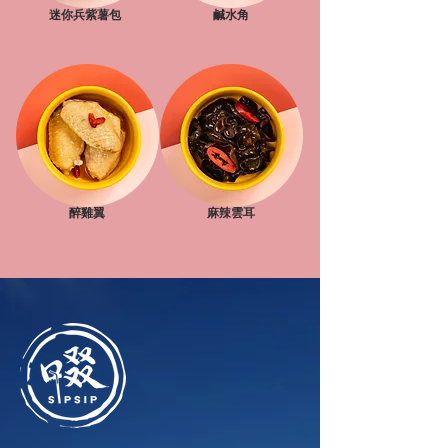
迷你兵紫薯包
鹹水角
醉雞翼
麻辣雲耳