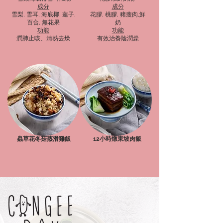
成分
成分
雪梨, 雪耳, 海底椰, 蓮子,
花膠, 桃膠, 豬瘦肉,鮮
百合, 無花果
奶
功能
功能
潤肺止咳、清熱去燥
有效治養陰潤燥
蟲草花冬菇蒸滑雞飯
12小時燉東坡肉飯