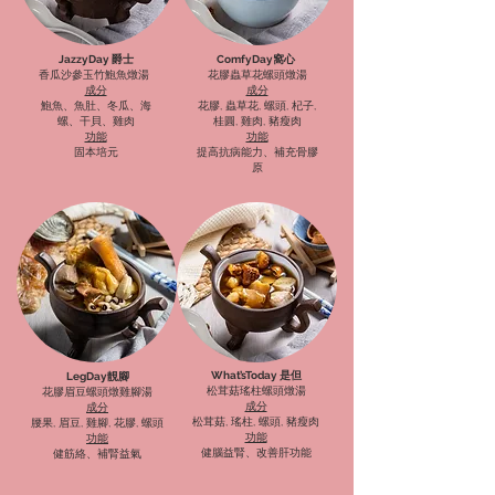
JazzyDay 爵士
ComfyDay窩心
香瓜沙參玉竹鮑魚燉湯
花膠蟲草花螺頭燉湯
成分
成分
鮑魚、魚肚、冬瓜、海
花膠, 蟲草花, 螺頭, 杞子,
螺、干貝、雞肉
桂圓, 雞肉, 豬瘦肉
功能
功能
固本培元
提高抗病能力、補充骨膠
原
What’sToday 是但
LegDay靚腳
松茸菇瑤柱螺頭燉湯
花膠眉豆螺頭燉雞腳湯
成分
成分
松茸菇, 瑤柱, 螺頭, 豬瘦肉
腰果, 眉豆, 雞腳, 花膠, 螺頭
功能
功能
健腦益腎、改善肝功能
健筋絡、補腎益氣