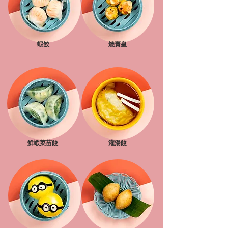
蝦餃
燒賣皇
鮮蝦菜苗餃
灌湯餃