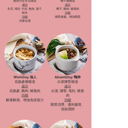
鮑魚竹笙冬瓜燉湯
椰子燉雞湯
成分
成分
冬瓜, 瑤柱, 竹笙, 鮑魚, 蓮子,
椰子, 雞肉, 豬瘦肉
蝦米
功能
功能
補腎健腦、增強體質
消暑祛濕
WorkDay 強人
AbsentDay 鴨神
花旗參燉雞湯
白菜陳腎燉湯
成分
成分
花旗參, 雞肉, 豬瘦肉
白菜, 陳腎, 瑤柱, 豬瘦
功能
肉
解暑解酒、增強免疫能力
功能
開胃消滯、通利腸胃、
清熱潤肺