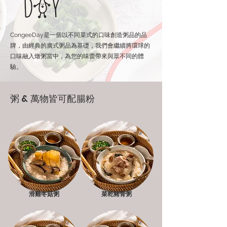
CongeeDay是一個以不同菜式的口味創造粥品的品
牌，由經典的廣式粥品為基礎，我們會繼續將環球的
口味融入燉粥當中，為您的味蕾帶來與眾不同的體
驗。
粥 & 萬物皆可配腸粉
滑雞冬菇粥
菜乾豬骨粥